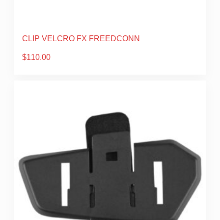
CLIP VELCRO FX FREEDCONN
$
110.00