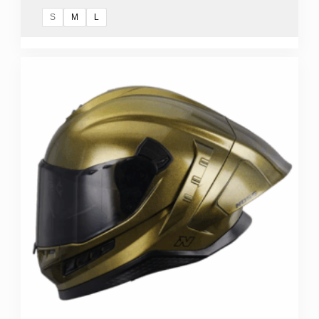
S
M
L
Este
producto
tiene
múltiples
variantes.
Las
opciones
se
pueden
elegir
en
la
página
de
producto