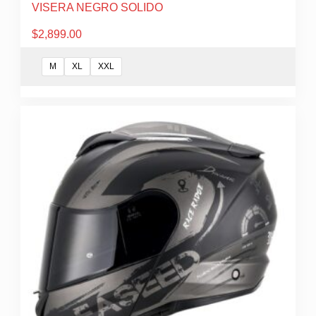
VISERA NEGRO SOLIDO
$
2,899.00
M
XL
XXL
Este
producto
tiene
múltiples
variantes.
Las
opciones
se
pueden
elegir
en
la
página
de
producto