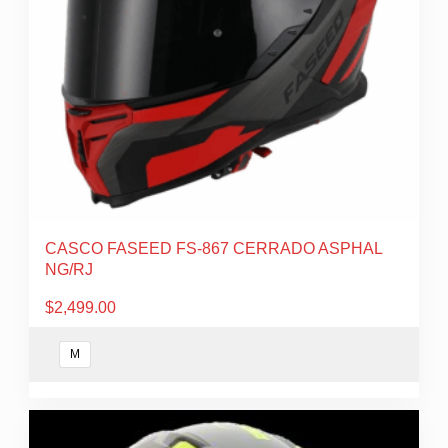
elegir
en
la
página
de
producto
CASCO FASEED FS-867 CERRADO ASPHAL
NG/RJ
$
2,499.00
M
Este
producto
tiene