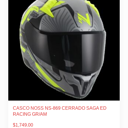
múltiples
variantes.
Las
opciones
se
pueden
elegir
en
la
página
de
producto
CASCO NOSS NS-869 CERRADO SAGA ED
RACING GR/AM
$
1,749.00