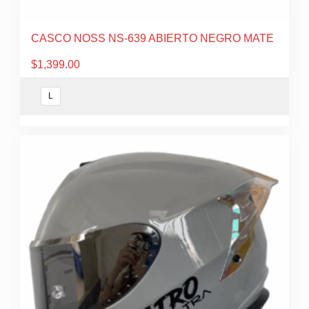
CASCO NOSS NS-639 ABIERTO NEGRO MATE
$
1,399.00
L
Este
producto
tiene
múltiples
variantes.
Las
opciones
se
pueden
elegir
en
la
página