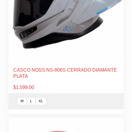
CASCO NOSS NS-806S CERRADO DIAMANTE
PLATA
$
1,599.00
M
L
XL
Este
producto
tiene
múltiples