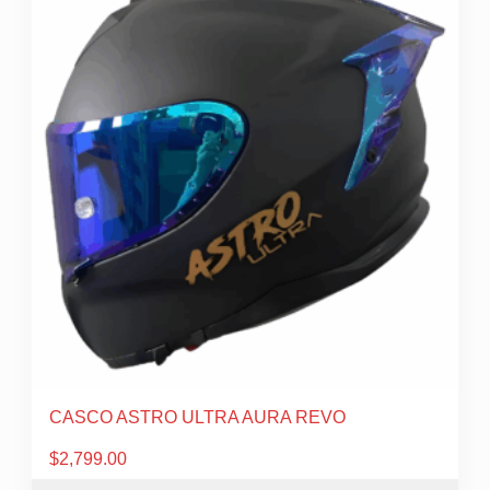
múltiples
variantes.
Las
opciones
se
pueden
elegir
en
la
página
de
producto
CASCO ASTRO ULTRA AURA REVO
$
2,799.00