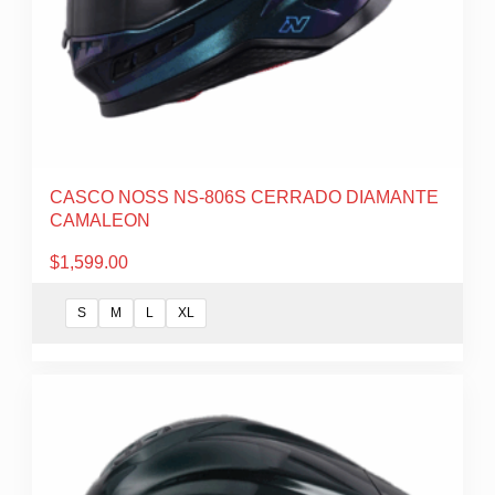
página
de
producto
CASCO NOSS NS-806S CERRADO DIAMANTE
CAMALEON
$
1,599.00
S
M
L
XL
Este
producto
tiene
múltiples
variantes.
Las