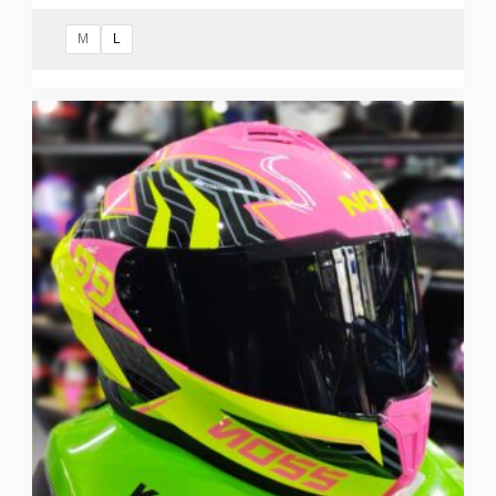
M
L
Este
producto
tiene
múltiples
variantes.
Las
opciones
se
pueden
elegir
en
la
página
de
producto